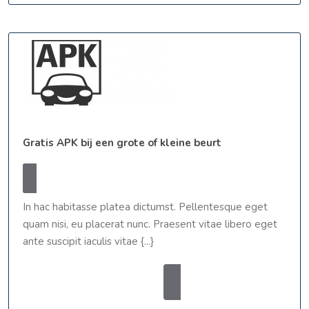
Gratis
Gratis APK bij een grote of kleine beurt
APK
bij
24
webmas
24 november, 2011
webmaster
een
november,
0 Comments
8:33 am
grote
2011
of
In hac habitasse platea dictumst. Pellentesque eget
kleine
quam nisi, eu placerat nunc. Praesent vitae libero eget
beurt
ante suscipit iaculis vitae {...}
READ
READ MORE
MORE