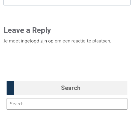
Leave a Reply
Je moet
ingelogd zijn op
om een reactie te plaatsen.
Bericht
Previous
Next
Previous Post
Next Post
navigatie
Post
Post
Search
Search
Search