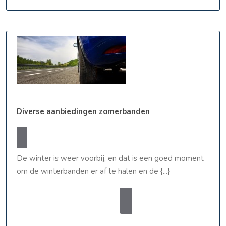
Diverse
Diverse aanbiedingen zomerbanden
aanbiedingen
zomerbanden
28
webmaster
28 april, 2014
webmaster
april,
0 Comments
12:20 am
2014
De winter is weer voorbij, en dat is een goed moment
om de winterbanden er af te halen en de {...}
READ
READ MORE
MORE