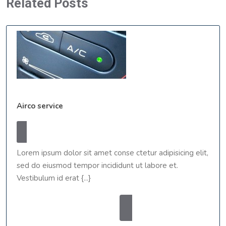
Related Posts
Airco
Airco service
service
12
webmaster
12 april, 2014
webmaster
april,
0 Comments
8:32 am
2014
Lorem ipsum dolor sit amet conse ctetur adipisicing elit,
sed do eiusmod tempor incididunt ut labore et.
Vestibulum id erat {...}
READ
READ MORE
MORE